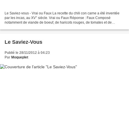
Le Saviez-vous - Vrai ou Faux La recette du chili con carne a été inventée
par les incas, au XV° siècle. Vrai ou Faux Réponse : Faux Composé
notamment de viande de boeuf, de haricots rouges, de tomates et de
poivrons, le chili con carne qui se traduit...
Le Saviez-Vous
Publié le 28/11/2012 à 04:23
Par
Moqueplet