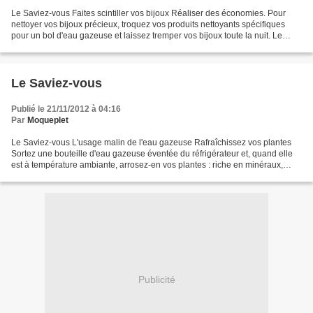
Le Saviez-vous Faites scintiller vos bijoux Réaliser des économies. Pour
nettoyer vos bijoux précieux, troquez vos produits nettoyants spécifiques
pour un bol d'eau gazeuse et laissez tremper vos bijoux toute la nuit. Le
lendemain, vous n'aurez qu'à les...
Le Saviez-vous
Publié le 21/11/2012 à 04:16
Par
Moqueplet
Le Saviez-vous L'usage malin de l'eau gazeuse Rafraîchissez vos plantes
Sortez une bouteille d'eau gazeuse éventée du réfrigérateur et, quand elle
est à température ambiante, arrosez-en vos plantes : riche en minéraux,
comme les phosphates, le potassium...
Publicité