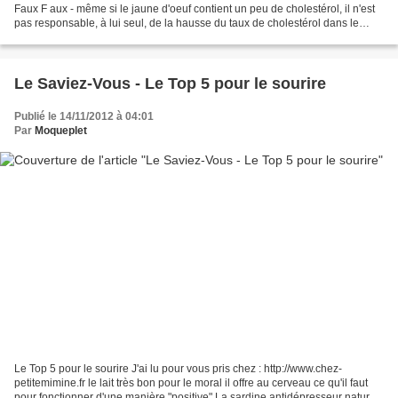
Faux F aux - même si le jaune d'oeuf contient un peu de cholestérol, il n'est
pas responsable, à lui seul, de la hausse du taux de cholestérol dans le
sang. C'est l'excès d'aliments...
Le Saviez-Vous - Le Top 5 pour le sourire
Publié le 14/11/2012 à 04:01
Par
Moqueplet
Le Top 5 pour le sourire J'ai lu pour vous pris chez : http://www.chez-
petitemimine.fr le lait très bon pour le moral il offre au cerveau ce qu'il faut
pour fonctionner d'une manière "positive" La sardine antidépresseur naturel