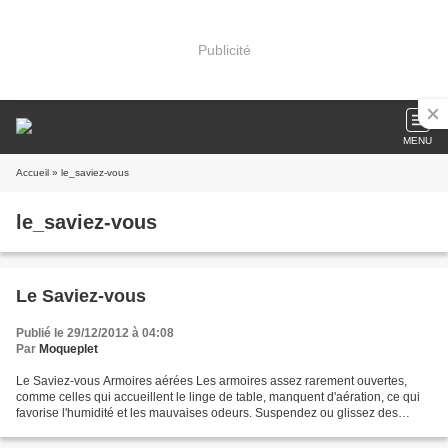
Publicité
MENU
Accueil
» le_saviez-vous
le_saviez-vous
Le Saviez-vous
Publié le 29/12/2012 à 04:08
Par
Moqueplet
Le Saviez-vous Armoires aérées Les armoires assez rarement ouvertes,
comme celles qui accueillent le linge de table, manquent d'aération, ce qui
favorise l'humidité et les mauvaises odeurs. Suspendez ou glissez des
bâtonnets de craie pour écoliers (rayon...