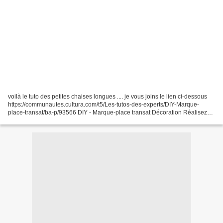
voilà le tuto des petites chaises longues .... je vous joins le lien ci-dessous
https://communautes.cultura.com/t5/Les-tutos-des-experts/DIY-Marque-
place-transat/ba-p/93566 DIY - Marque-place transat Décoration Réalisez
une jolie table d’été et marquez...