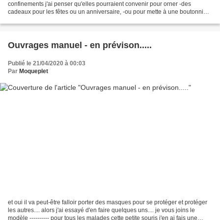
confinements j'ai penser qu'elles pourraient convenir pour orner -des
cadeaux pour les fêtes ou un anniversaire, -ou pour mette à une boutonnière
lors d'un mariage etc...... je vous joins...
Ouvrages manuel - en prévison.....
Publié le 21/04/2020 à 00:03
Par
Moqueplet
et oui il va peut-être falloir porter des masques pour se protéger et protéger
les autres.... alors j'ai essayé d'en faire quelques uns.... je vous joins le
modèle ---------- pour tous les malades cette petite souris j'en ai fais une