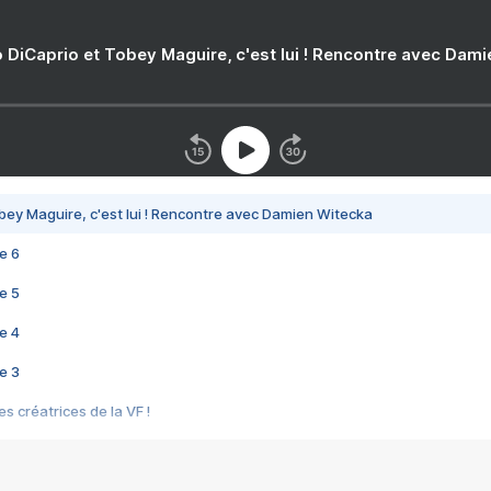
 DiCaprio et Tobey Maguire, c'est lui ! Rencontre avec Dam
bey Maguire, c'est lui ! Rencontre avec Damien Witecka
e 6
e 5
e 4
e 3
s créatrices de la VF !
e 2
e 1