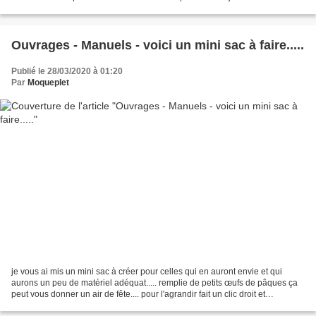
vingtaine 14 ont...
Ouvrages - Manuels - voici un mini sac à faire.....
Publié le 28/03/2020 à 01:20
Par
Moqueplet
je vous ai mis un mini sac à créer pour celles qui en auront envie et qui
aurons un peu de matériel adéquat..... remplie de petits œufs de pâques ça
peut vous donner un air de fête.... pour l'agrandir fait un clic droit et
l'enregistrer sous....