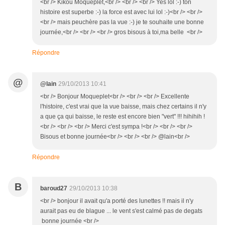
<br /> Kikou Moqueplet,<br /> <br /> <br /> Yes lol :-) ton
histoire est superbe :-) la force est avec lui lol :-)<br /> <br />
<br /> mais peuchère pas la vue :-) je te souhaite une bonne
journée,<br /> <br /> <br /> gros bisous à toi,ma belle <br />
Répondre
@
@lain
29/10/2013 10:41
<br /> Bonjour Moqueplet<br /> <br /> <br /> Excellente
l'histoire, c'est vrai que la vue baisse, mais chez certains il n'y
a que ça qui baisse, le reste est encore bien "vert" !!! hihihih !
<br /> <br /> <br /> Merci c'est sympa !<br /> <br /> <br />
Bisous et bonne journée<br /> <br /> <br /> @lain<br />
Répondre
B
baroud27
29/10/2013 10:38
<br /> bonjour il avait qu'a porté des lunettes !! mais il n'y
aurait pas eu de blague ... le vent s'est calmé pas de degats
bonne journée <br />