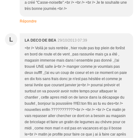
a créé "Casse-noisette".<br /> <br /> <br /> Je te souhaite une
très bonne journée.<br />
Répondre
L
LA DECO DE BEA
29/10/2013 07:39
<br /> Voilà je suis rentrée , hier route pas top plein de forêst
en bord de route et de vent , pas rassurée mais ça a été ,
magasin immense mais dans l ensemble pas donné , j'ai
trouvé UNE salle à<br /> manger comme je voumlais pas
deux ouffff , j'ai eu un coup de coeur et en ce moment on paie
en dix fois sans frais donc je n'est pas hésitée et comme je
serai livrée que courant janvier je<br /> pourrai prévoir et
surtout on va pouvoir avoir notre temps pour attaquer le
chantier , cette apres midi on de lance dans la décapage du
buufet , bonjour la poussière !!!!Et ton fils as tu eu des<br />
nouvelles enfin ???????????<br /> <br /> <br /> Ce matin je
vais repasser aller chercher ce dont on a besoin au magasin
de bricolage et faire un gratin de legumes au chèvre pour ce
midi , come mon mari n est pas en vacances et qu il bosse
le<br /> matin je profite pour faire ce que j ai à faire car après