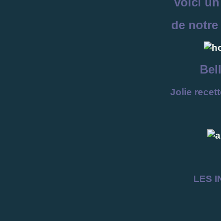
voici un
de notre
Bel
Jolie recet
LES I