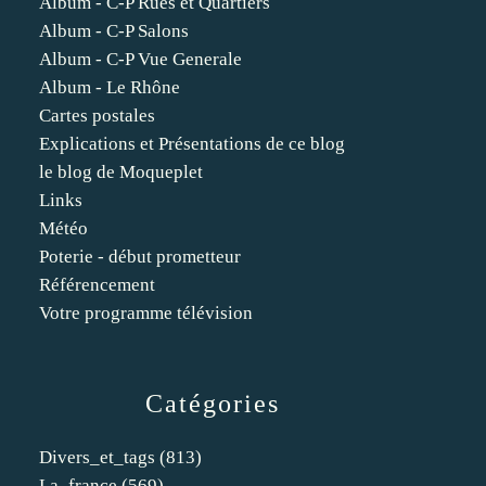
Album - C-P Rues et Quartiers
Album - C-P Salons
Album - C-P Vue Generale
Album - Le Rhône
Cartes postales
Explications et Présentations de ce blog
le blog de Moqueplet
Links
Météo
Poterie - début prometteur
Référencement
Votre programme télévision
Catégories
Divers_et_tags
(813)
La_france
(569)