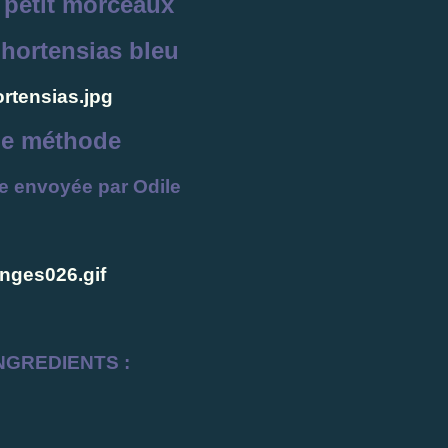
 petit morceaux
 hortensias bleu
le méthode
te envoyée par Odile
NGREDIENTS :