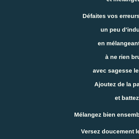
Défaites vos erreur
un peu d'indu
en mélangeant
à ne rien br
avec sagesse les
Ajoutez de la pa
et batte
Mélangez bien ensembl
Versez doucement le