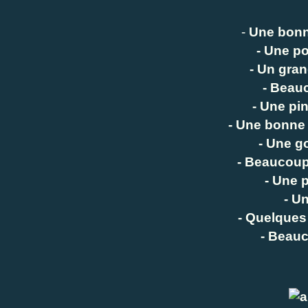
-
Une bonn
- Une p
- Un gran
- Beauc
- Une pi
- Une bonne
- Une g
- Beaucou
- Une 
- U
- Quelques 
- Beau