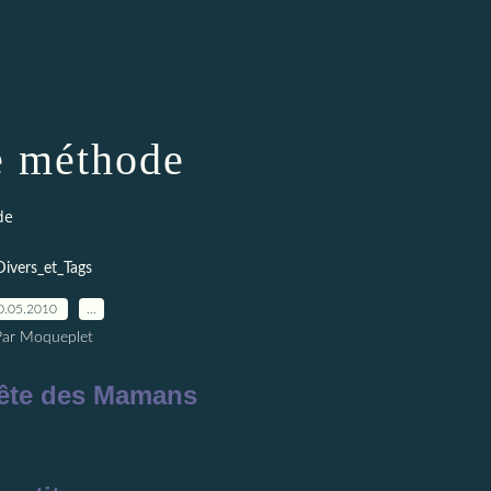
e méthode
de
Divers_et_Tags
0.05.2010
…
Par Moqueplet
fête des Mamans