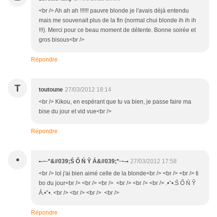
<br /> Ah ah ah !!!!!! pauvre blonde je l'avais déjà entendu
mais me souvenait plus de la fin (normal chui blonde ih ih ih
!!!). Merci pour ce beau moment de détente. Bonne soirée et
gros bisous<br />
Répondre
T
toutoune
27/03/2012 18:14
<br /> Kikou, en espérant que tu va bien, je passe faire ma
bise du jour et vid vue<br />
Répondre
•
•-~·*&#039;Ś Ő Ń Ŷ Á&#039;*·~-•
27/03/2012 17:58
<br /> lol j'ai bien aimé celle de la blonde<br /> <br /> <br /> ti
bo du jour<br /> <br /> <br /> <br /> <br /> <br /> .•°•.Ś Ő Ń Ŷ
Á.•°•. <br /> <br /> <br /> <br />
Répondre