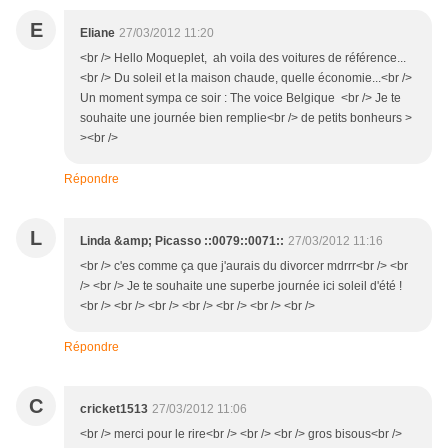
E
Eliane
27/03/2012 11:20
<br /> Hello Moqueplet, ah voila des voitures de référence...
<br /> Du soleil et la maison chaude, quelle économie...<br />
Un moment sympa ce soir : The voice Belgique <br /> Je te
souhaite une journée bien remplie<br /> de petits bonheurs >
><br />
Répondre
L
Linda &amp; Picasso ::0079::0071::
27/03/2012 11:16
<br /> c'es comme ça que j'aurais du divorcer mdrrr<br /> <br
/> <br /> Je te souhaite une superbe journée ici soleil d'été !
<br /> <br /> <br /> <br /> <br /> <br /> <br />
Répondre
C
cricket1513
27/03/2012 11:06
<br /> merci pour le rire<br /> <br /> <br /> gros bisous<br />