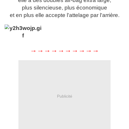
elle a des doubles air-bag extra large,
plus silencieuse, plus économique
et en plus elle accepte l'attelage par l'arrière.
→
→
→
→
→
→
→
→
→
→
Publicité