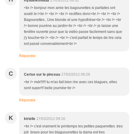
HybaInèsNada
27/03/2012 09:32
<br /> bonjour mon amie tes bagounettes si parfaites ont
avalé le l<br /> <br /> <br /> rectifies donc<br /> <br /> <br />
Bagounettes...Une blonde et une hypothèse<br /> <br /> <br
/> bonne jouréne au jardin<br /> <br /> <br /> je laisse une
fenêtre ouverte pour que la vidéo passe facilement sans que
j'y touche<br /> <br /> <br /> c'est parfait le temps de lire cela
est passé convenablement<br />
Répondre
C
Cerise sur le pinceau
27/03/2012 09:28
<br /> mdr!!!!!! tu m'as fait bien rire avec ces blagues, elles
sont super!!! belle journée<br />
Répondre
K
kirielle
27/03/2012 09:16
<br /> c'est vraiment le printemps les petites paquerettes .tres
joli .bravo pour les blaguounettes la dama est tres