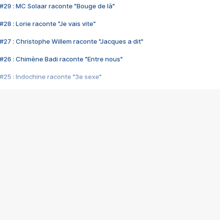
#29 : MC Solaar raconte "Bouge de là"
28 : Lorie raconte "Je vais vite"
#27 : Christophe Willem raconte "Jacques a dit"
#26 : Chimène Badi raconte "Entre nous"
#25 : Indochine raconte "3e sexe"
#24 : Zaho raconte "C'est chelou"
#23 : Patrick Bruel raconte "Au café des délices"
#22 : Kyo raconte "Le chemin"
#21 : Nolwenn Leroy raconte "Cassé"
#20 : Patrick Hernandez raconte "Born to be alive"
#19 : Lorie raconte "Près de moi"
#18 : Michael Jones raconte "A nos actes manqués" (avec Jean-Jacque
#17 : Khaled raconte "Aïcha"