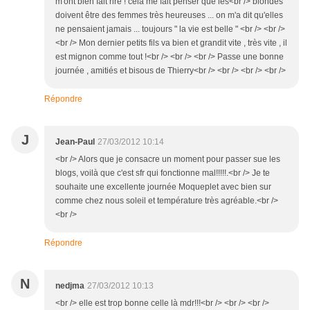
m'ont bien fait rire ! cela me fait penser que les<br /> blondes
doivent être des femmes très heureuses ... on m'a dit qu'elles
ne pensaient jamais ... toujours " la vie est belle " <br /> <br />
<br /> Mon dernier petits fils va bien et grandit vite , très vite , il
est mignon comme tout !<br /> <br /> <br /> Passe une bonne
journée , amitiés et bisous de Thierry<br /> <br /> <br /> <br />
Répondre
J
Jean-Paul
27/03/2012 10:14
<br /> Alors que je consacre un moment pour passer sue les
blogs, voilà que c'est sfr qui fonctionne mal!!!!!.<br /> Je te
souhaite une excellente journée Moqueplet avec bien sur
comme chez nous soleil et température très agréable.<br />
<br />
Répondre
N
nedjma
27/03/2012 10:13
<br /> elle est trop bonne celle là mdr!!!<br /> <br /> <br />