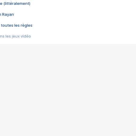
e (littéralement)
im Rayan
 toutes les règles
s les jeux vidéo
us choquant de Rockstar ? - Le scandale BULLY
e plus moche de Steam
du RÊVE tourne au CAUCHEMAR
pendant 8 heures
it… à tort
umiliés par un jeu vidéo
ire - Final Fantasy 8
ti un empire - Age of Empires
story DOFUS