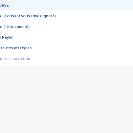
 DayZ
 a 13 ans (et vous l'avez ignoré)
e (littéralement)
im Rayan
 toutes les règles
s les jeux vidéo
us choquant de Rockstar ? - Le scandale BULLY
e plus moche de Steam
du RÊVE tourne au CAUCHEMAR
pendant 8 heures
it… à tort
umiliés par un jeu vidéo