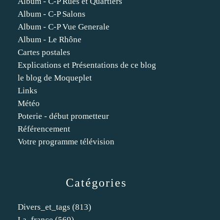
Album - C-P Rues et Quartiers
Album - C-P Salons
Album - C-P Vue Generale
Album - Le Rhône
Cartes postales
Explications et Présentations de ce blog
le blog de Moqueplet
Links
Météo
Poterie - début prometteur
Référencement
Votre programme télévision
Catégories
Divers_et_tags
(813)
La_france
(569)