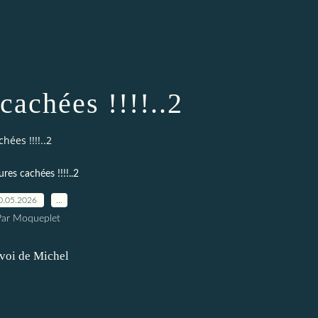
cachées !!!!..2
hées !!!!..2
ures cachées !!!!..2
0.05.2026
…
Par Moqueplet
voi de Michel