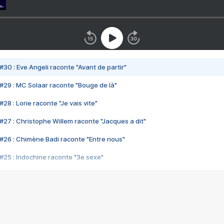
#30 : Eve Angeli raconte "Avant de partir"
#29 : MC Solaar raconte "Bouge de là"
28 : Lorie raconte "Je vais vite"
#27 : Christophe Willem raconte "Jacques a dit"
#26 : Chimène Badi raconte "Entre nous"
#25 : Indochine raconte "3e sexe"
#24 : Zaho raconte "C'est chelou"
#23 : Patrick Bruel raconte "Au café des délices"
#22 : Kyo raconte "Le chemin"