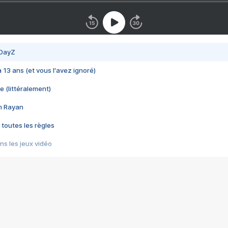
 DayZ
 a 13 ans (et vous l'avez ignoré)
e (littéralement)
im Rayan
 toutes les règles
s les jeux vidéo
us choquant de Rockstar ? - Le scandale BULLY
e plus moche de Steam
du RÊVE tourne au CAUCHEMAR
pendant 8 heures