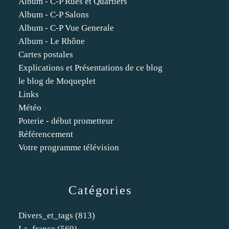
Album - C-P Rues et Quartiers
Album - C-P Salons
Album - C-P Vue Generale
Album - Le Rhône
Cartes postales
Explications et Présentations de ce blog
le blog de Moqueplet
Links
Météo
Poterie - début prometteur
Référencement
Votre programme télévision
Catégories
Divers_et_tags
(813)
La_france
(569)