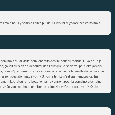
près mais nous y sommes allés plusieurs fois<br /> j'adore ces coins mais
 mais si j'ai visité deux endroits c'est le bout du monde, tu vois que je
tos, ça fait du bien de découvrir des lieux que je ne verrai peut-être jamais,
, nous n'y retournerons pas et comme la santé de la famille de l'autre côté
 maison, c'est dommage.<br /> Sinon le temps n'est vraiment pas ça, hier
usement la chaleur et le beau temps reviennent pour la semaine prochaine
br /> Je vous souhaite une bonne soirée<br /> Gros bisous<br /> @lain