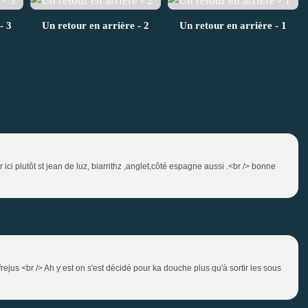
- 3
Un retour en arrière - 2
Un retour en arrière - 1
 ici plutôt st jean de luz, biarrithz ,anglet,côté espagne aussi .<br /> bonne
frejus <br /> Ah y est on s'est décidé pour ka douche plus qu'à sortir les sous