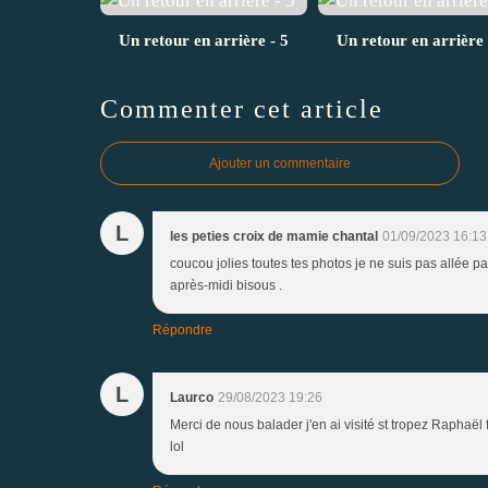
Un retour en arrière - 5
Un retour en arrière 
Commenter cet article
Ajouter un commentaire
L
les peties croix de mamie chantal
01/09/2023 16:13
coucou jolies toutes tes photos je ne suis pas allée par
après-midi bisous .
Répondre
L
Laurco
29/08/2023 19:26
Merci de nous balader j'en ai visité st tropez Raphaël 
lol