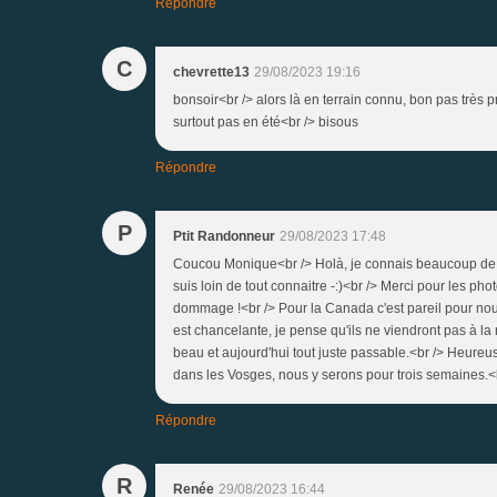
Répondre
C
chevrette13
29/08/2023 19:16
bonsoir<br /> alors là en terrain connu, bon pas très 
surtout pas en été<br /> bisous
Répondre
P
Ptit Randonneur
29/08/2023 17:48
Coucou Monique<br /> Holà, je connais beaucoup de nom
suis loin de tout connaitre -:)<br /> Merci pour les pho
dommage !<br /> Pour la Canada c'est pareil pour nous
est chancelante, je pense qu'ils ne viendront pas à la
beau et aujourd'hui tout juste passable.<br /> Heure
dans les Vosges, nous y serons pour trois semaines.<
Répondre
R
Renée
29/08/2023 16:44