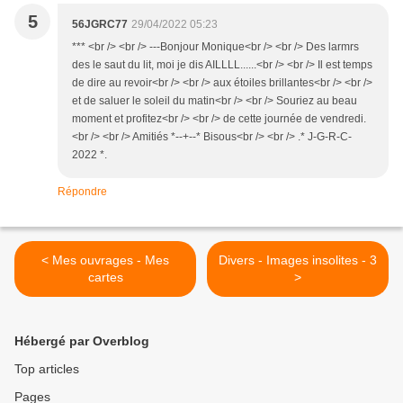
5
56JGRC77
29/04/2022 05:23
*** <br /> <br /> ---Bonjour Monique<br /> <br /> Des larmrs
des le saut du lit, moi je dis AILLLL......<br /> <br /> Il est temps
de dire au revoir<br /> <br /> aux étoiles brillantes<br /> <br />
et de saluer le soleil du matin<br /> <br /> Souriez au beau
moment et profitez<br /> <br /> de cette journée de vendredi.
<br /> <br /> Amitiés *--+--* Bisous<br /> <br /> .* J-G-R-C-
2022 *.
Répondre
< Mes ouvrages - Mes
Divers - Images insolites - 3
cartes
>
Hébergé par Overblog
Top articles
Pages