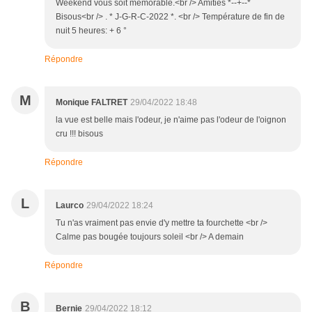
Weekend vous soit mémorable.<br /> Amitiés *--+--*
Bisous<br /> . * J-G-R-C-2022 *. <br /> Température de fin de
nuit 5 heures: + 6 °
Répondre
M
Monique FALTRET
29/04/2022 18:48
la vue est belle mais l'odeur, je n'aime pas l'odeur de l'oignon
cru !!! bisous
Répondre
L
Laurco
29/04/2022 18:24
Tu n'as vraiment pas envie d'y mettre ta fourchette <br />
Calme pas bougée toujours soleil <br /> A demain
Répondre
B
Bernie
29/04/2022 18:12