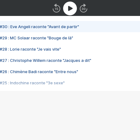
#30 : Eve Angeli raconte "Avant de partir"
#29 : MC Solaar raconte "Bouge de là"
28 : Lorie raconte "Je vais vite"
#27 : Christophe Willem raconte "Jacques a dit"
#26 : Chimène Badi raconte "Entre nous"
#25 : Indochine raconte "3e sexe"
#24 : Zaho raconte "C'est chelou"
#23 : Patrick Bruel raconte "Au café des délices"
#22 : Kyo raconte "Le chemin"
#21 : Nolwenn Leroy raconte "Cassé"
#20 : Patrick Hernandez raconte "Born to be alive"