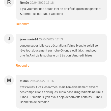
R
Renée
29/04/2022 15:18
Il y a vraiment des doués tant en dextérité qu'en imagination!
Superbe. Bisous Doux weekend
Répondre
J
jean marie14
29/04/2022 12:53
coucou super jolie ces décorations j'aime bien, le soleil se
lève tout doucement sur notre Gironde et il fait chaud pour
une fin Avril ,je te souhaite un très bon Vendredi ,bises
Répondre
M
midolu
29/04/2022 11:16
C'est réussi ! Pas les larmes, mais l'émerveillement devant
ces compositions artistiques sur la base d'ingrédients naturels
! <br /> Et même si j'en avais déjà découverts certains ... <br />
Bonne fin de semaine.