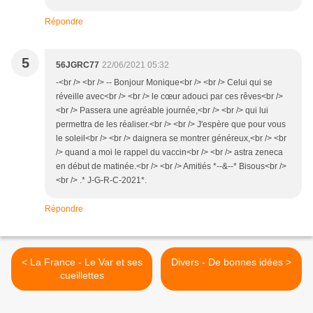
Répondre
5
56JGRC77
22/06/2021 05:32
-<br /> <br /> -- Bonjour Monique<br /> <br /> Celui qui se
réveille avec<br /> <br /> le cœur adouci par ces rêves<br />
<br /> Passera une agréable journée,<br /> <br /> qui lui
permettra de les réaliser.<br /> <br /> J'espère que pour vous
le soleil<br /> <br /> daignera se montrer généreux,<br /> <br
/> quand a moi le rappel du vaccin<br /> <br /> astra zeneca
en début de matinée.<br /> <br /> Amitiés *--&--* Bisous<br />
<br /> .* J-G-R-C-2021*.
Répondre
< La France - Le Var et ses
Divers - De bonnes idées >
cueillettes