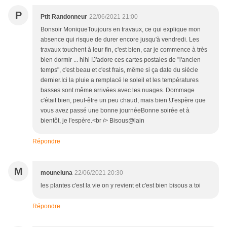
P
Ptit Randonneur
22/06/2021 21:00
Bonsoir MoniqueToujours en travaux, ce qui explique mon
absence qui risque de durer encore jusqu'à vendredi. Les
travaux touchent à leur fin, c'est bien, car je commence à très
bien dormir ... hihi !J'adore ces cartes postales de "l'ancien
temps", c'est beau et c'est frais, même si ça date du siècle
dernier.Ici la pluie a remplacé le soleil et les températures
basses sont même arrivées avec les nuages. Dommage
c'était bien, peut-être un peu chaud, mais bien !J'espère que
vous avez passé une bonne journéeBonne soirée et à
bientôt, je l'espère.<br /> Bisous@lain
Répondre
M
mouneluna
22/06/2021 20:30
les plantes c'est la vie on y revient et c'est bien bisous a toi
Répondre