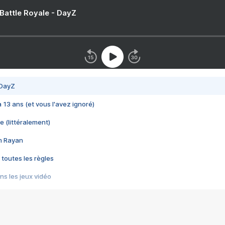
 Battle Royale - DayZ
 DayZ
 a 13 ans (et vous l'avez ignoré)
e (littéralement)
im Rayan
 toutes les règles
s les jeux vidéo
us choquant de Rockstar ? - Le scandale BULLY
e plus moche de Steam