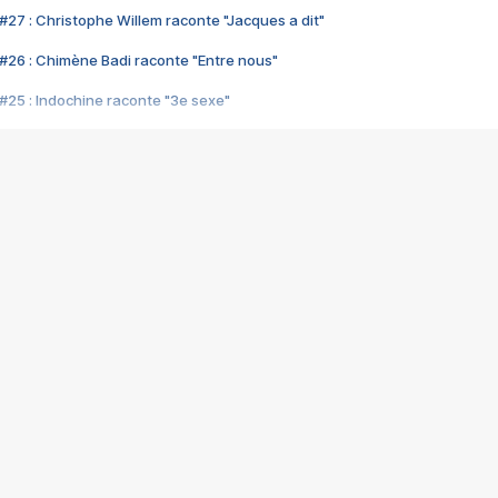
#27 : Christophe Willem raconte "Jacques a dit"
#26 : Chimène Badi raconte "Entre nous"
#25 : Indochine raconte "3e sexe"
#24 : Zaho raconte "C'est chelou"
#23 : Patrick Bruel raconte "Au café des délices"
#22 : Kyo raconte "Le chemin"
#21 : Nolwenn Leroy raconte "Cassé"
#20 : Patrick Hernandez raconte "Born to be alive"
#19 : Lorie raconte "Près de moi"
#18 : Michael Jones raconte "A nos actes manqués" (avec Jean-Jacque
#17 : Khaled raconte "Aïcha"
#16 : Corneille raconte "Parce qu'on vient de loin"