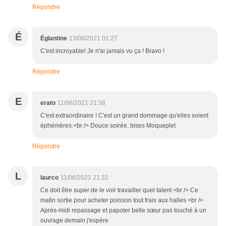
Répondre
É
Églantine
13/06/2021 01:27
C'est incroyable! Je n'ai jamais vu ça ! Bravo !
Répondre
E
erato
11/06/2021 21:38
C'est extraordinaire ! C'est un grand dommage qu'elles soient
éphémères.<br /> Douce soirée, bises Moqueplet
Répondre
L
laurco
11/06/2021 21:32
Ce doit être super de le voir travailler quel talent <br /> Ce
matin sortie pour acheter poisson tout frais aux halles <br />
Après-midi repassage et papoter belle sœur pas touché à un
ouvrage demain j'espère