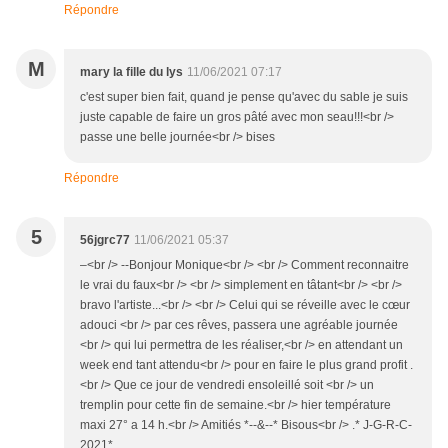
Répondre
M
mary la fille du lys
11/06/2021 07:17
c'est super bien fait, quand je pense qu'avec du sable je suis
juste capable de faire un gros pâté avec mon seau!!!<br />
passe une belle journée<br /> bises
Répondre
5
56jgrc77
11/06/2021 05:37
–<br /> --Bonjour Monique<br /> <br /> Comment reconnaitre
le vrai du faux<br /> <br /> simplement en tâtant<br /> <br />
bravo l'artiste...<br /> <br /> Celui qui se réveille avec le cœur
adouci <br /> par ces rêves, passera une agréable journée
<br /> qui lui permettra de les réaliser,<br /> en attendant un
week end tant attendu<br /> pour en faire le plus grand profit .
<br /> Que ce jour de vendredi ensoleillé soit <br /> un
tremplin pour cette fin de semaine.<br /> hier température
maxi 27° a 14 h.<br /> Amitiés *--&--* Bisous<br /> .* J-G-R-C-
2021*.