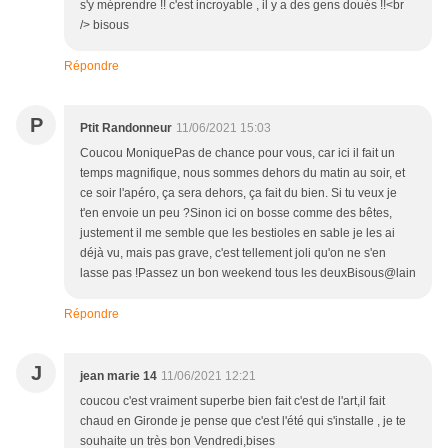
s'y méprendre !! c'est incroyable , il y a des gens doués !!<br
/> bisous
Répondre
P
Ptit Randonneur
11/06/2021 15:03
Coucou MoniquePas de chance pour vous, car ici il fait un
temps magnifique, nous sommes dehors du matin au soir, et
ce soir l'apéro, ça sera dehors, ça fait du bien. Si tu veux je
t'en envoie un peu ?Sinon ici on bosse comme des bêtes,
justement il me semble que les bestioles en sable je les ai
déjà vu, mais pas grave, c'est tellement joli qu'on ne s'en
lasse pas !Passez un bon weekend tous les deuxBisous@lain
Répondre
J
jean marie 14
11/06/2021 12:21
coucou c'est vraiment superbe bien fait c'est de l'art,il fait
chaud en Gironde je pense que c'est l'été qui s'installe , je te
souhaite un très bon Vendredi,bises