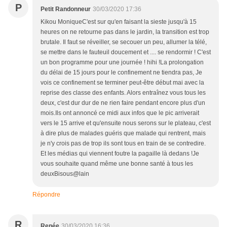
P
Petit Randonneur
30/03/2020 17:36
Kikou MoniqueC'est sur qu'en faisant la sieste jusqu'à 15
heures on ne retourne pas dans le jardin, la transition est trop
brutale. Il faut se réveiller, se secouer un peu, allumer la télé,
se mettre dans le fauteuil doucement et .... se rendormir ! C'est
un bon programme pour une journée ! hihi !La prolongation
du délai de 15 jours pour le confinement ne tiendra pas, Je
vois ce confinement se terminer peut-être début mai avec la
reprise des classe des enfants. Alors entraînez vous tous les
deux, c'est dur dur de ne rien faire pendant encore plus d'un
mois.Ils ont annoncé ce midi aux infos que le pic arriverait
vers le 15 arrive et qu'ensuite nous serons sur le plateau, c'est
à dire plus de malades guéris que malade qui rentrent, mais
je n'y crois pas de trop ils sont tous en train de se contredire.
Et les médias qui viennent foutre la pagaille là dedans !Je
vous souhaite quand même une bonne santé à tous les
deuxBisous@lain
Répondre
R
Renée
30/03/2020 16:36