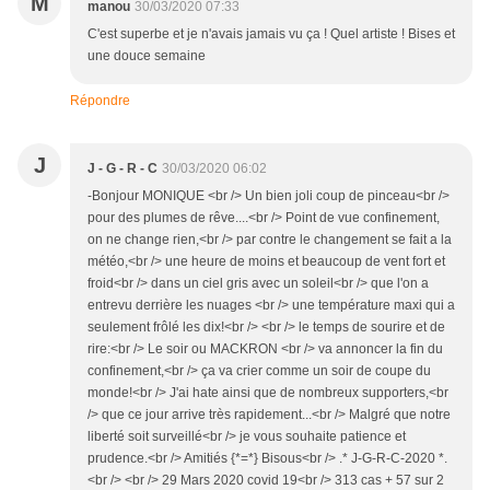
M
manou
30/03/2020 07:33
C'est superbe et je n'avais jamais vu ça ! Quel artiste ! Bises et
une douce semaine
Répondre
J
J - G - R - C
30/03/2020 06:02
-Bonjour MONIQUE <br /> Un bien joli coup de pinceau<br />
pour des plumes de rêve....<br /> Point de vue confinement,
on ne change rien,<br /> par contre le changement se fait a la
météo,<br /> une heure de moins et beaucoup de vent fort et
froid<br /> dans un ciel gris avec un soleil<br /> que l'on a
entrevu derrière les nuages <br /> une température maxi qui a
seulement frôlé les dix!<br /> <br /> le temps de sourire et de
rire:<br /> Le soir ou MACKRON <br /> va annoncer la fin du
confinement,<br /> ça va crier comme un soir de coupe du
monde!<br /> J'ai hate ainsi que de nombreux supporters,<br
/> que ce jour arrive très rapidement...<br /> Malgré que notre
liberté soit surveillé<br /> je vous souhaite patience et
prudence.<br /> Amitiés {*=*} Bisous<br /> .* J-G-R-C-2020 *.
<br /> <br /> 29 Mars 2020 covid 19<br /> 313 cas + 57 sur 2